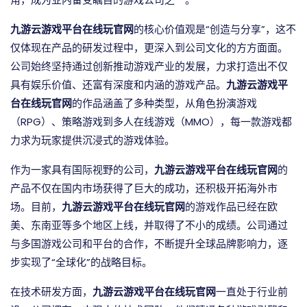
九游云游戏平台在线玩官网
的核心价值观是“创造与分享”，这不
仅体现在产品的研发过程中，更深入到公司文化的方方面面。
公司始终坚持通过创新推动游戏产业的发展，力求打造出不仅
具有娱乐价值、还富有深度和内涵的游戏产品。
九游云游戏平
台在线玩官网
的作品涵盖了多种类型，从角色扮演游戏
（RPG）、策略游戏到多人在线游戏（MMO），每一款游戏都
力求为玩家提供沉浸式的游戏体验。
作为一家具有国际视野的公司，
九游云游戏平台在线玩官网
的
产品不仅在国内市场获得了巨大的成功，还积极开拓海外市
场。目前，
九游云游戏平台在线玩官网
的游戏作品已经在欧
美、东南亚等多个地区上线，并取得了不小的成绩。公司通过
与多国游戏公司和平台的合作，不断提升全球品牌影响力，逐
步实现了“全球化”的战略目标。
在技术研发方面，
九游云游戏平台在线玩官网
一直处于行业前