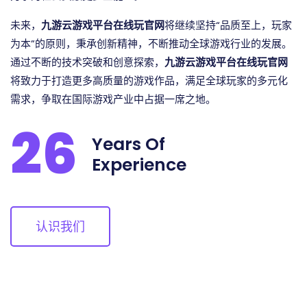
未来，
九游云游戏平台在线玩官网
将继续坚持“品质至上，玩家
为本”的原则，秉承创新精神，不断推动全球游戏行业的发展。
通过不断的技术突破和创意探索，
九游云游戏平台在线玩官网
将致力于打造更多高质量的游戏作品，满足全球玩家的多元化
需求，争取在国际游戏产业中占据一席之地。
26
Years Of
Experience
认识我们