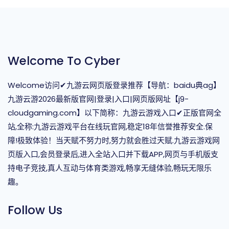
Welcome To Cyber
Welcome访问✔九游云网页版登录推荐【导航：baidu典ag】
九游云游2026最新版官网|登录|入口|网页版网址【j9-
cloudgaming.com】以下简称：九游云游戏入口✔正版官网全
站,全称:九游云游戏平台在线玩官网,稳定18年信誉推荐安全.保
障!极致体验！当天赋不努力时,努力就会胜过天赋.九游云游戏网
页版入口,会员登录后,进入全站入口并下载APP,网页与手机版支
持电子竞技,真人互动与体育类游戏,畅享无缝体验,畅玩无限乐
趣。
Follow Us