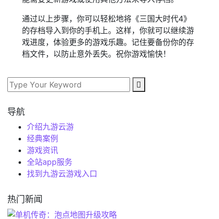
通过以上步骤，你可以轻松地将《三国大时代4》
的存档导入到你的手机上。这样，你就可以继续游
戏进度，体验更多的游戏乐趣。记住要备份你的存
档文件，以防止意外丢失。祝你游戏愉快！
导航
介绍九游云游
经典案例
游戏资讯
全站app服务
找到九游云游戏入口
热门新闻