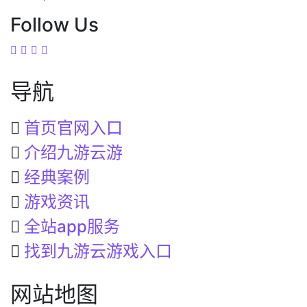
Follow Us
导航
首页官网入口
介绍九游云游
经典案例
游戏资讯
全站app服务
找到九游云游戏入口
网站地图