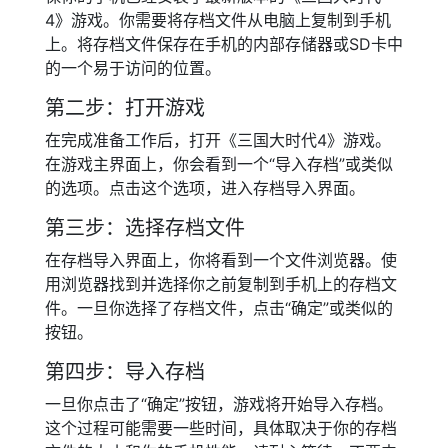
4》游戏。你需要将存档文件从电脑上复制到手机
上。将存档文件保存在手机的内部存储器或SD卡中
的一个易于访问的位置。
第二步：打开游戏
在完成准备工作后，打开《三国大时代4》游戏。
在游戏主界面上，你会看到一个“导入存档”或类似
的选项。点击这个选项，进入存档导入界面。
第三步：选择存档文件
在存档导入界面上，你将看到一个文件浏览器。使
用浏览器找到并选择你之前复制到手机上的存档文
件。一旦你选择了存档文件，点击“确定”或类似的
按钮。
第四步：导入存档
一旦你点击了“确定”按钮，游戏将开始导入存档。
这个过程可能需要一些时间，具体取决于你的存档